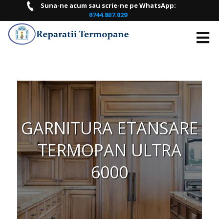
Suna-ne acum sau scrie-ne pe WhatsApp:
0744.807.029
ACASA
DESPRE
NOI
LISTA
GARNITURA ETANSARE
PRETURI
TERMOPAN ULTRA
PROGRAMARI
6000
ONLINE
CONTACT