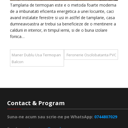
Tamplaria de termopan este e o metoda foarte moderna
de a imbunatati eficienta energetica a unei locuinte, caci
avand instalate ferestre si usi in astfel de tamplarie, casa
dumneavoastra ar trebui sa beneficieze de o mentinere a
caldurii in interior, in timpul iernii, si de o buna izolare
fonica…
Maner Dublu Usa Termopan
Feronerie Oscilobatanta PVC
Balcon
Contact & Program
Suna-ne acum sau scrie-ne pe WhatsApp:
0744807029