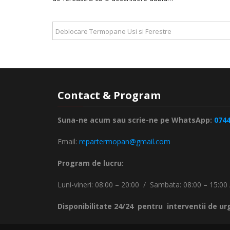
Deblocare Termopane Usi si Ferestre
Contact & Program
Suna-ne acum sau scrie-ne pe WhatsApp:
074
Email:
repartermopan@gmail.com
Program de lucru:
Luni-vineri: 08:00 – 20:00 / Sambata: 08:00 – 15:00 
Disponibilitate 24/24 pentru interventii de ur