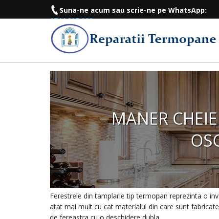
Suna-ne acum sau scrie-ne pe WhatsApp:
0744.807.029
MANER CHEIE
OS
Ferestrele din tamplarie tip termopan reprezinta o inve
atat mai mult cu cat materialul din care sunt fabricat
de fereastra cu o deschidere dubla…