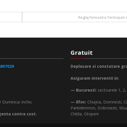
Reglaj Fereastra Termopan 
Gratuit
4807029
Deplasare si constatare gra
Asiguram interventii in:
— Bucuresti:
sectoarele 1, 2, 
/ Duminica: inchis
— Ilfov:
Chiajna, Domnesti, Ci
Pantelimmon, Dobroiesti, Vlou
genta contra cost.
Chitila, Otopeni