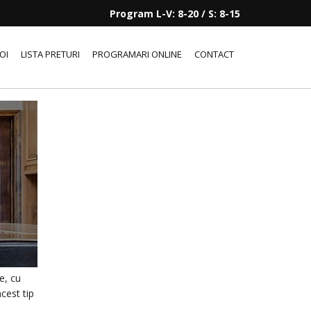
Program L-V: 8-20 / S: 8-15
OI
LISTA PRETURI
PROGRAMARI ONLINE
CONTACT
e, cu
cest tip