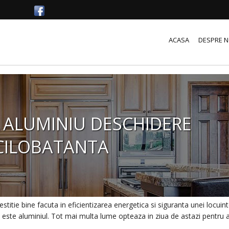
ACASA
DESPRE N
 ALUMINIU DESCHIDERE
CILOBATANTA
stitie bine facuta in eficientizarea energetica si siguranta unei locuint
e este aluminiul. Tot mai multa lume opteaza in ziua de astazi pentru a