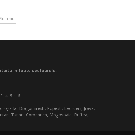
Aluminiu
tuita in toate sectoarele.
3, 4, 5 si 6
orogarla, Dragomiresti, Popesti, Leordeni, Jilava,
ntari, Tunari, Corbeanca, Mogosoaia, Buftea,