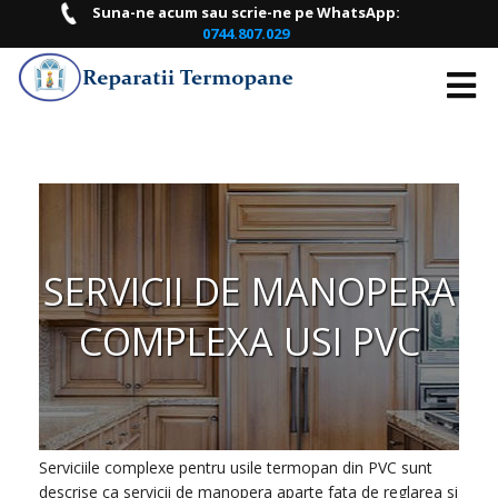
Suna-ne acum sau scrie-ne pe WhatsApp:
0744.807.029
ACASA
DESPRE
NOI
LISTA
SERVICII DE MANOPERA
PRETURI
COMPLEXA USI PVC
PROGRAMARI
ONLINE
CONTACT
Serviciile complexe pentru usile termopan din PVC sunt
descrise ca servicii de manopera aparte fata de reglarea si