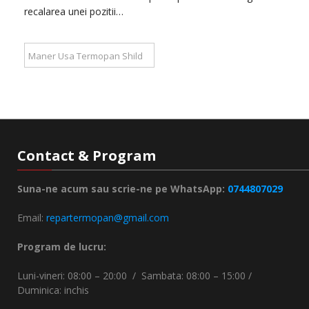
recalarea unei pozitii…
Maner Usa Termopan Shild
Contact & Program
Suna-ne acum sau scrie-ne pe WhatsApp:
0744807029
Email:
repartermopan@gmail.com
Program de lucru:
Luni-vineri: 08:00 – 20:00 / Sambata: 08:00 – 15:00 /
Duminica: inchis